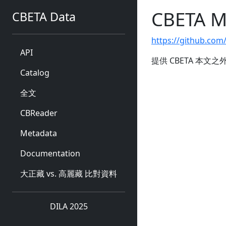
CBETA M
CBETA Data
https://github.com
API
提供 CBETA 本文之
Catalog
全文
CBReader
Metadata
Documentation
大正藏 vs. 高麗藏 比對資料
DILA 2025