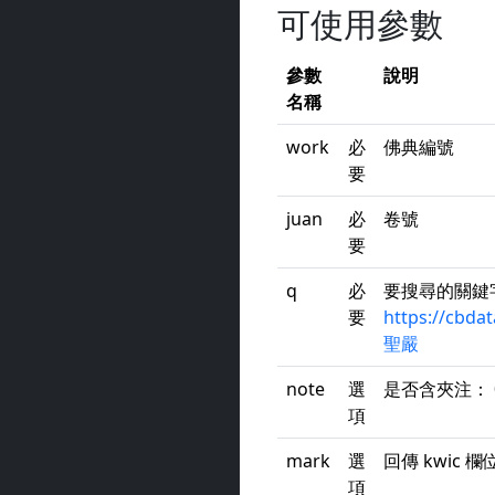
可使用參數
參數
說明
名稱
work
必
佛典編號
要
juan
必
卷號
要
q
必
要搜尋的關鍵
要
https://cbda
聖嚴
note
選
是否含夾注： 0
項
mark
選
回傳 kwic 
項