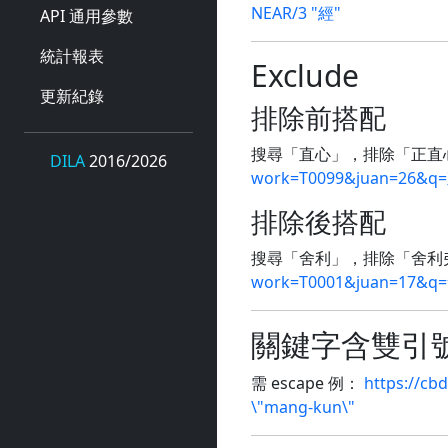
NEAR/3 "經"
API 通用參數
統計報表
Exclude
更新紀錄
排除前搭配
搜尋「直心」，排除「正直
DILA
2016/2026
work=T0099&juan=26&q=
排除後搭配
搜尋「舍利」，排除「舍利
work=T0001&juan=17&q
關鍵字含雙引
需 escape 例：
https://cb
\"mang-kun\"