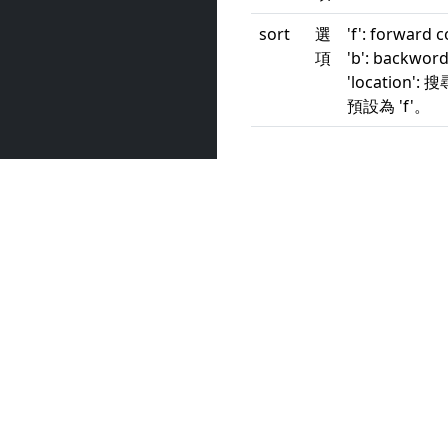
sort
選
'f': forwa
項
'b': back
'locati
預設為 'f'。